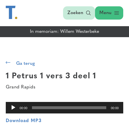
Zoeken
Menu
In memoriam: Willem Westerbeke
Audiospeler
Ga terug
1 Petrus 1 vers 3
deel 1
Grand Rapids
00:00
00:00
Download MP3