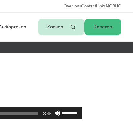
Over ons
Contact
Links
NGB
HC
Audiopreken
Zoeken
Doneren
Gebruik
Omhoog/Omlaag
00:00
pijltoetsen
om
het
volume