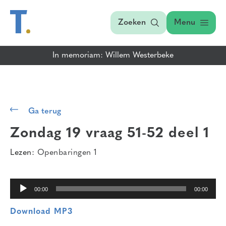
Zoeken
Menu
In memoriam: Willem Westerbeke
Audiospeler
Ga terug
Zondag 19 vraag 51-52 deel 1
Lezen:
Openbaringen 1
00:00
00:00
Download MP3