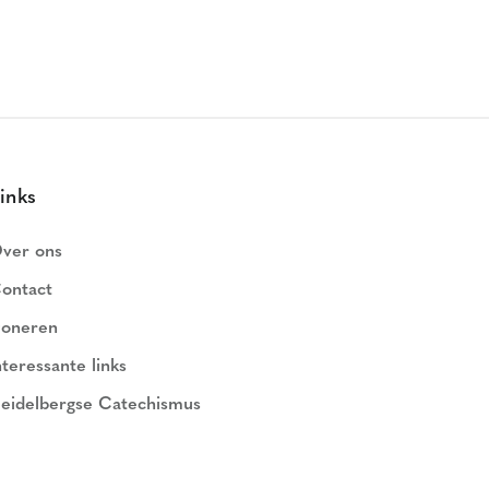
inks
ver ons
ontact
oneren
nteressante links
eidelbergse Catechismus
ederlands Geloofsbelijdenis