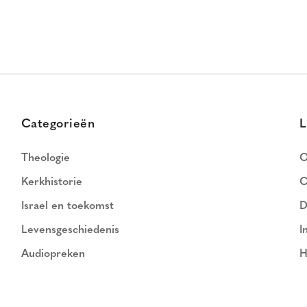
Categorieën
L
Theologie
O
Kerkhistorie
C
Israel en toekomst
D
Levensgeschiedenis
I
Audiopreken
H
N