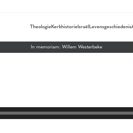
Theologie
Kerkhistorie
Israël
Levensgeschiedenis
In memoriam: Willem Westerbeke