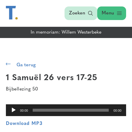
Zoeken
Menu
In memoriam: Willem Westerbeke
Audiospeler
Ga terug
1 Samuël 26 vers 17-25
Bijbellezing 50
00:00
00:00
Download MP3