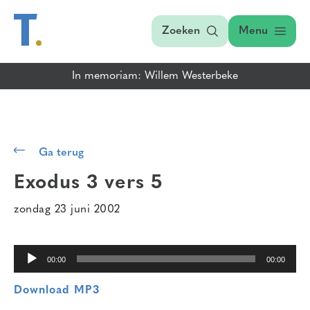
Zoeken
Menu
In memoriam: Willem Westerbeke
Audiospeler
Ga terug
Exodus 3 vers 5
zondag 23 juni 2002
00:00
00:00
Download MP3