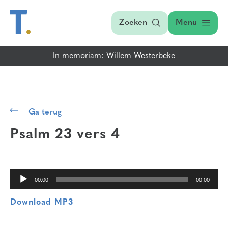
Zoeken
Menu
In memoriam: Willem Westerbeke
Audiospeler
Ga terug
Psalm 23 vers 4
00:00
00:00
Download MP3