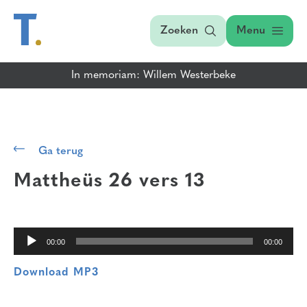
Zoeken
Menu
In memoriam: Willem Westerbeke
Audiospeler
Ga terug
Mattheüs 26 vers 13
00:00
00:00
Download MP3