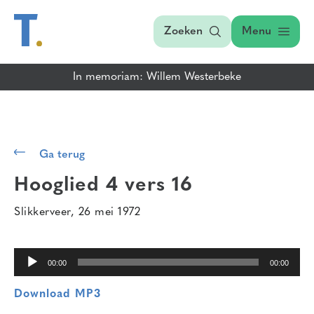
Zoeken
Menu
In memoriam: Willem Westerbeke
Audiospeler
Ga terug
Hooglied 4 vers 16
Slikkerveer, 26 mei 1972
00:00
00:00
Download MP3