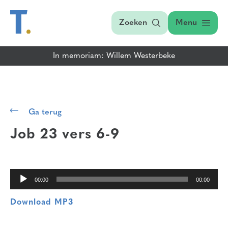
Zoeken
Menu
In memoriam: Willem Westerbeke
Audiospeler
Ga terug
Job 23 vers 6-9
00:00
00:00
Download MP3