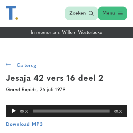
Zoeken
Menu
In memoriam: Willem Westerbeke
Audiospeler
Ga terug
Jesaja 42 vers 16
deel 2
Grand Rapids, 26 juli 1979
00:00
00:00
Download MP3