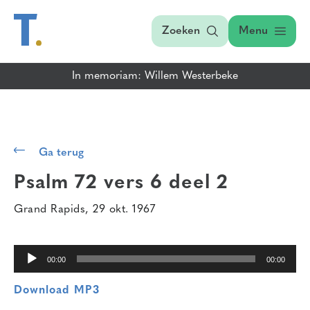
Zoeken
Menu
In memoriam: Willem Westerbeke
Audiospeler
Ga terug
Psalm 72 vers 6
deel 2
Grand Rapids, 29 okt. 1967
00:00
00:00
Download MP3