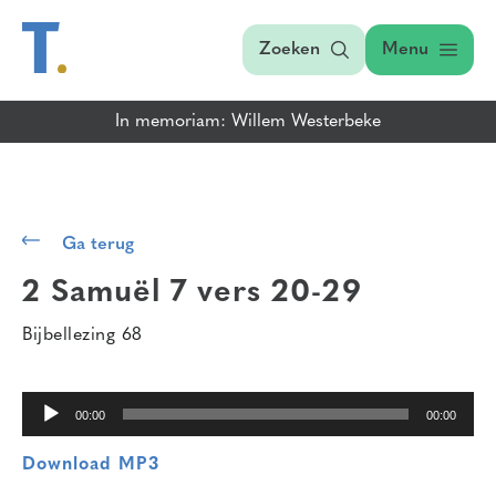
Zoeken
Menu
In memoriam: Willem Westerbeke
Audiospeler
Ga terug
2 Samuël 7 vers 20-29
Bijbellezing 68
00:00
00:00
Download MP3