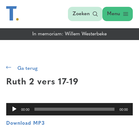
Zoeken
Menu
In memoriam: Willem Westerbeke
Audiospeler
Ga terug
Ruth 2 vers 17-19
00:00
00:00
Download MP3