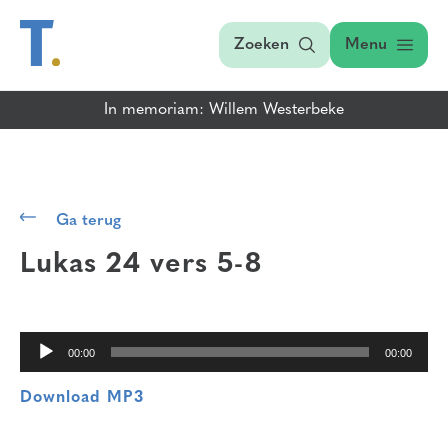
Zoeken
Menu
In memoriam: Willem Westerbeke
Audiospeler
Ga terug
Lukas 24 vers 5-8
00:00
00:00
Download MP3