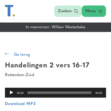
Zoeken
Menu
In memoriam: Willem Westerbeke
Audiospeler
Ga terug
Handelingen 2 vers 16-17
Rotterdam-Zuid
00:00
00:00
Download MP3