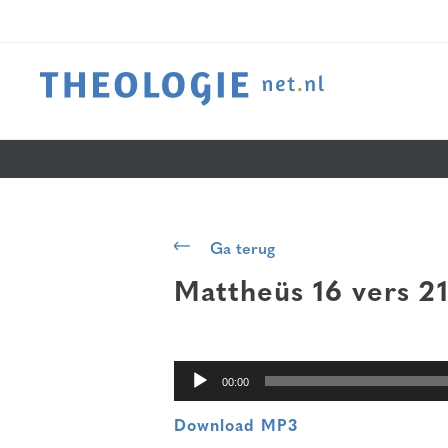
Audiospeler
Ga terug
Mattheüs 16 vers 2
00:00
Download MP3