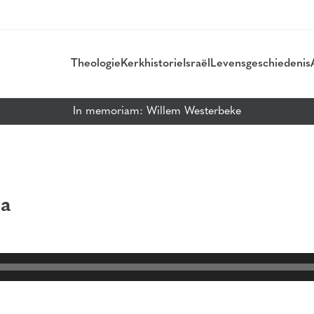
Theologie
Kerkhistorie
Israël
Levensgeschiedenis
In memoriam: Willem Westerbeke
1a