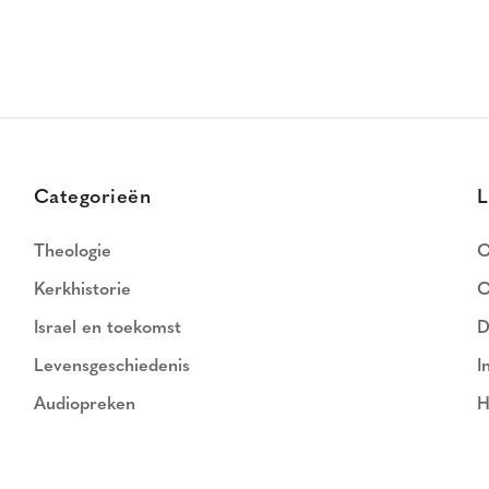
Categorieën
L
Theologie
O
Kerkhistorie
C
Israel en toekomst
D
Levensgeschiedenis
I
Audiopreken
H
N