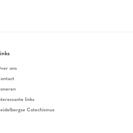
inks
ver ons
ontact
oneren
nteressante links
eidelbergse Catechismus
ederlands Geloofsbelijdenis