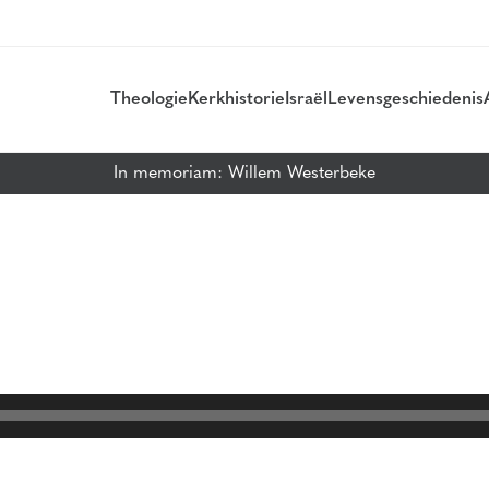
Theologie
Kerkhistorie
Israël
Levensgeschiedenis
In memoriam: Willem Westerbeke