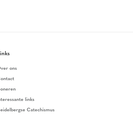
inks
ver ons
ontact
oneren
nteressante links
eidelbergse Catechismus
ederlands Geloofsbelijdenis