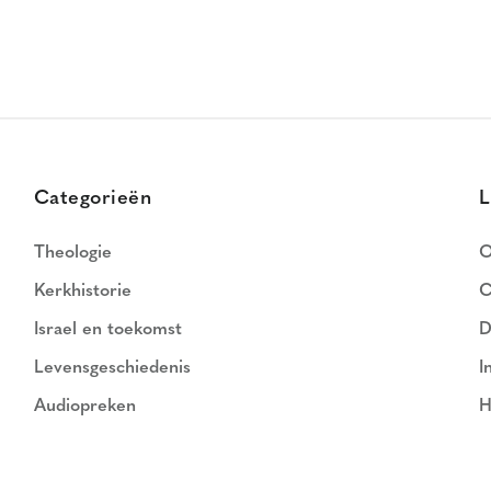
Categorieën
L
Theologie
O
Kerkhistorie
C
Israel en toekomst
D
Levensgeschiedenis
I
Audiopreken
H
N