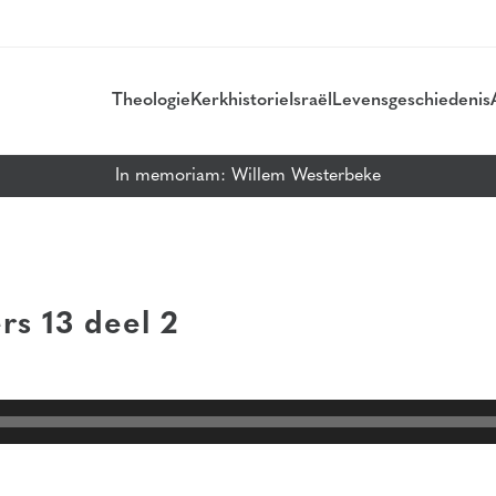
Theologie
Kerkhistorie
Israël
Levensgeschiedenis
In memoriam: Willem Westerbeke
rs 13
deel 2