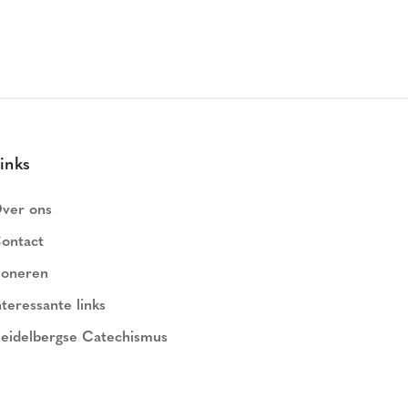
inks
ver ons
ontact
oneren
nteressante links
eidelbergse Catechismus
ederlands Geloofsbelijdenis