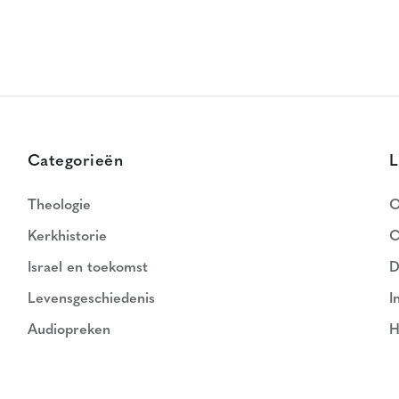
Categorieën
L
Theologie
O
Kerkhistorie
C
Israel en toekomst
D
Levensgeschiedenis
I
Audiopreken
H
N