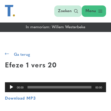
Zoeken
Menu
In memoriam: Willem Westerbeke
Audiospeler
Ga terug
Efeze 1 vers 20
00:00
00:00
Download MP3