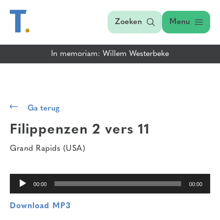
Zoeken
Menu
In memoriam: Willem Westerbeke
Audiospeler
Ga terug
Filippenzen 2 vers 11
Grand Rapids (USA)
00:00
00:00
Download MP3