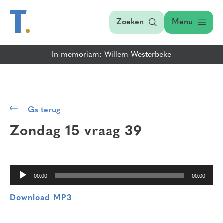
Zoeken
Menu
In memoriam: Willem Westerbeke
Audiospeler
Ga terug
Zondag 15 vraag 39
00:00
00:00
Download MP3