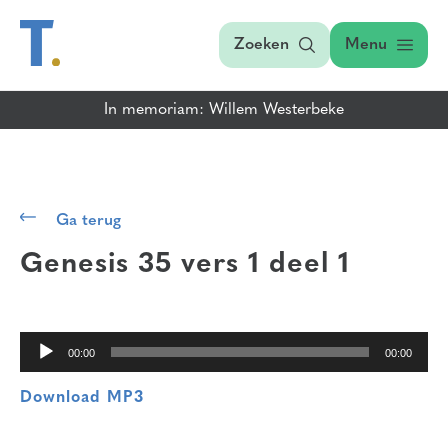
Zoeken
Menu
In memoriam: Willem Westerbeke
Audiospeler
Ga terug
Genesis 35 vers 1
deel 1
00:00
00:00
Download MP3