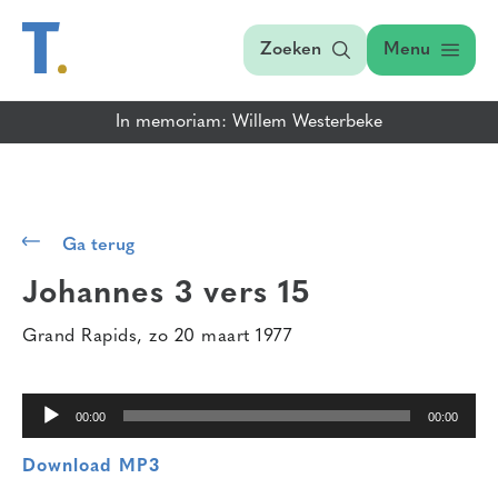
Zoeken
Menu
In memoriam: Willem Westerbeke
Audiospeler
Ga terug
Johannes 3 vers 15
Grand Rapids, zo 20 maart 1977
00:00
00:00
Download MP3