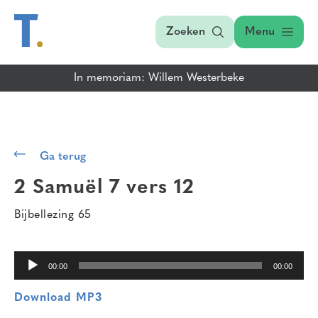
Zoeken
Menu
In memoriam: Willem Westerbeke
Audiospeler
Ga terug
2 Samuël 7 vers 12
Bijbellezing 65
00:00
00:00
Download MP3