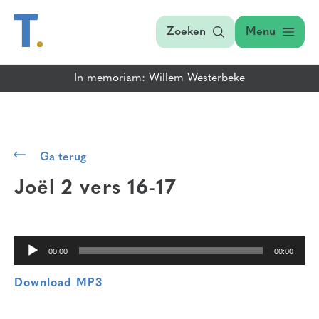
Zoeken
Menu
In memoriam: Willem Westerbeke
Audiospeler
Ga terug
Joël 2 vers 16-17
00:00
00:00
Download MP3