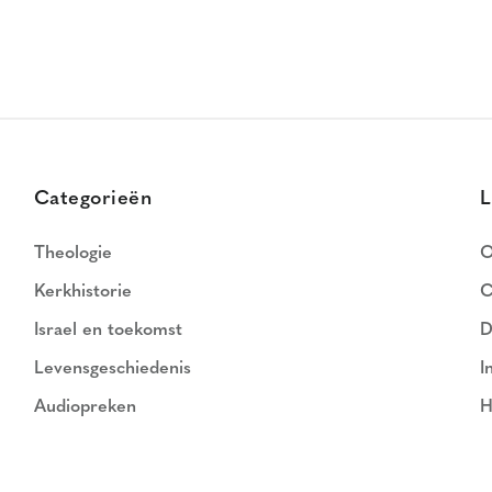
Categorieën
L
Theologie
O
Kerkhistorie
C
Israel en toekomst
D
Levensgeschiedenis
I
Audiopreken
H
N