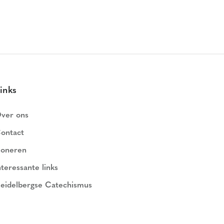
inks
ver ons
ontact
oneren
nteressante links
eidelbergse Catechismus
ederlands Geloofsbelijdenis