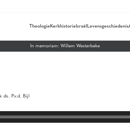
Theologie
Kerkhistorie
Israël
Levensgeschiedenis
In memoriam: Willem Westerbeke
s. P.v.d. Bijl