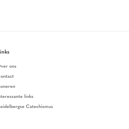
inks
ver ons
ontact
oneren
nteressante links
eidelbergse Catechismus
ederlands Geloofsbelijdenis