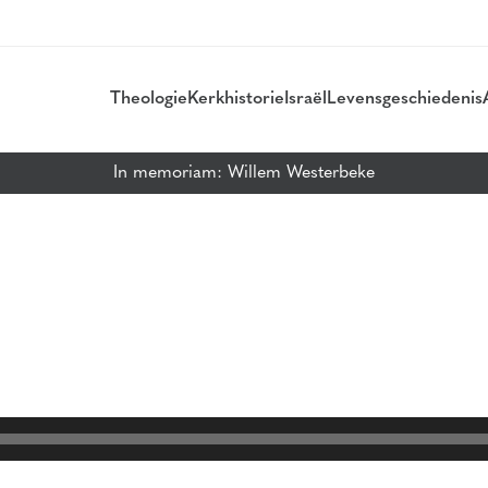
Theologie
Kerkhistorie
Israël
Levensgeschiedenis
In memoriam: Willem Westerbeke