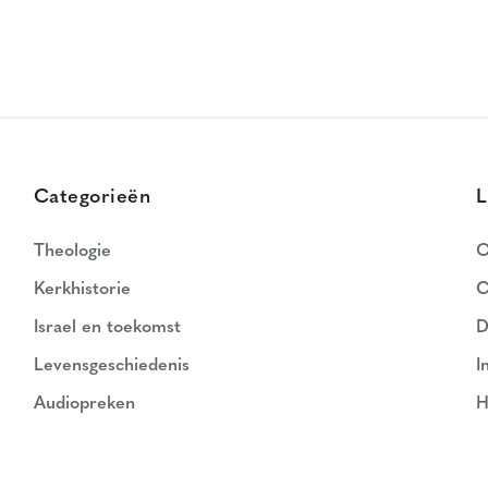
Categorieën
L
Theologie
O
Kerkhistorie
C
Israel en toekomst
D
Levensgeschiedenis
I
Audiopreken
H
N