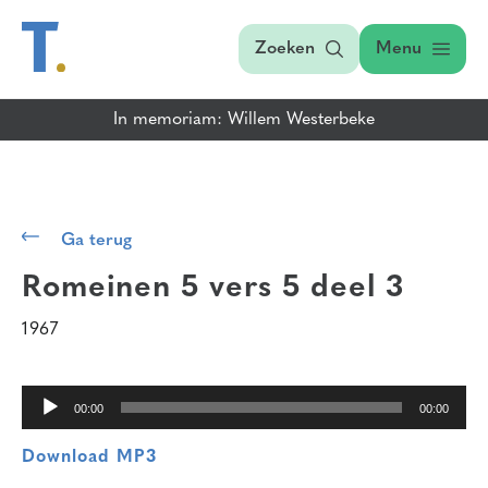
Zoeken
Menu
In memoriam: Willem Westerbeke
Audiospeler
Ga terug
Romeinen 5 vers 5
deel 3
1967
00:00
00:00
Download MP3