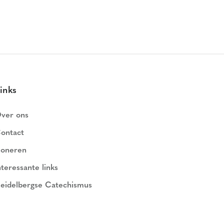
inks
ver ons
ontact
oneren
nteressante links
eidelbergse Catechismus
ederlands Geloofsbelijdenis