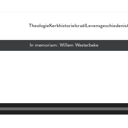
Theologie
Kerkhistorie
Israël
Levensgeschiedenis
In memoriam: Willem Westerbeke