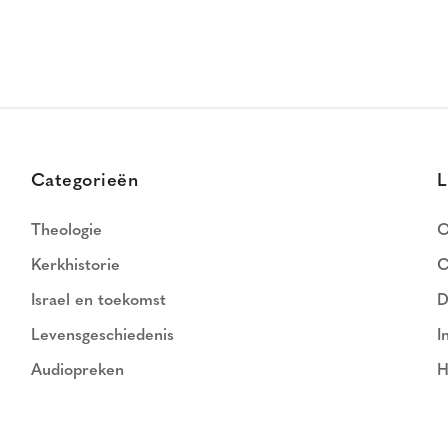
Categorieën
L
Theologie
O
Kerkhistorie
C
Israel en toekomst
D
Levensgeschiedenis
I
Audiopreken
H
N