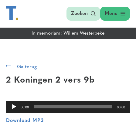
Zoeken
Menu
In memoriam: Willem Westerbeke
Audiospeler
Ga terug
2 Koningen 2 vers 9b
00:00
00:00
Download MP3