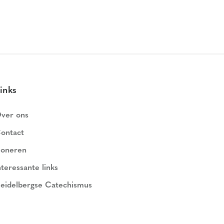
inks
ver ons
ontact
oneren
nteressante links
eidelbergse Catechismus
ederlands Geloofsbelijdenis