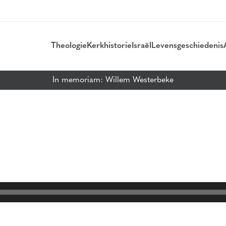
Theologie
Kerkhistorie
Israël
Levensgeschiedenis
In memoriam: Willem Westerbeke