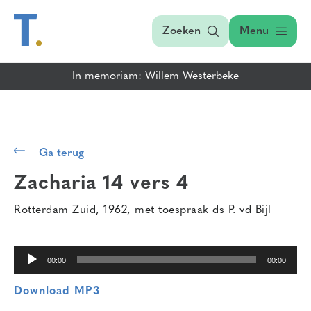
Zoeken
Menu
In memoriam: Willem Westerbeke
Audiospeler
Ga terug
Zacharia 14 vers 4
Rotterdam Zuid, 1962, met toespraak ds P. vd Bijl
00:00
00:00
Download MP3