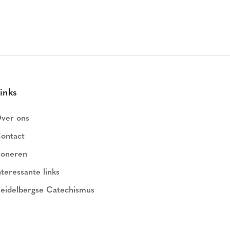
inks
ver ons
ontact
oneren
nteressante links
eidelbergse Catechismus
ederlands Geloofsbelijdenis