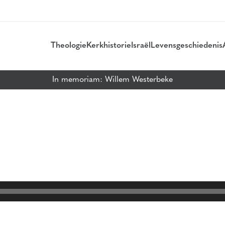
Theologie
Kerkhistorie
Israël
Levensgeschiedenis
In memoriam: Willem Westerbeke