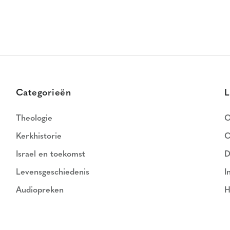
Categorieën
L
Theologie
O
Kerkhistorie
C
Israel en toekomst
D
Levensgeschiedenis
I
Audiopreken
H
N