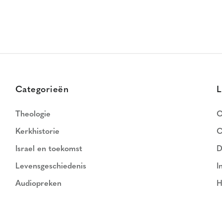
Categorieën
L
Theologie
O
Kerkhistorie
C
Israel en toekomst
D
Levensgeschiedenis
I
Audiopreken
H
N