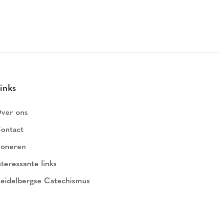
inks
ver ons
ontact
oneren
nteressante links
eidelbergse Catechismus
ederlands Geloofsbelijdenis