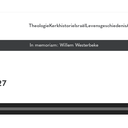
Theologie
Kerkhistorie
Israël
Levensgeschiedenis
In memoriam: Willem Westerbeke
27