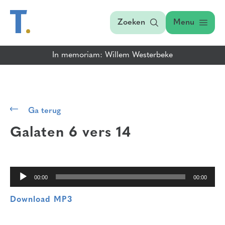
Zoeken
Menu
In memoriam: Willem Westerbeke
Audiospeler
Ga terug
Galaten 6 vers 14
00:00
00:00
Download MP3