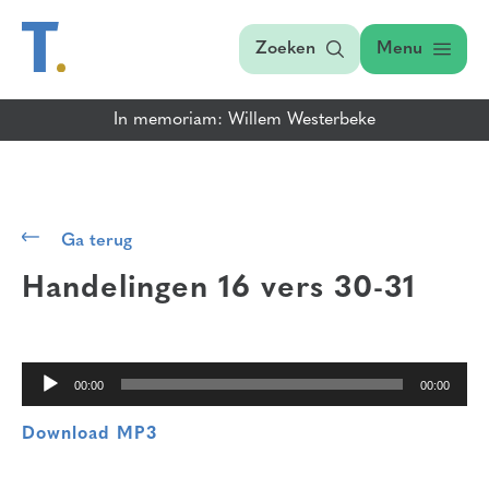
Zoeken
Menu
In memoriam: Willem Westerbeke
Audiospeler
Ga terug
Handelingen 16 vers 30-31
00:00
00:00
Download MP3