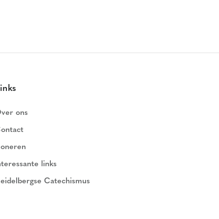
inks
ver ons
ontact
oneren
nteressante links
eidelbergse Catechismus
ederlands Geloofsbelijdenis