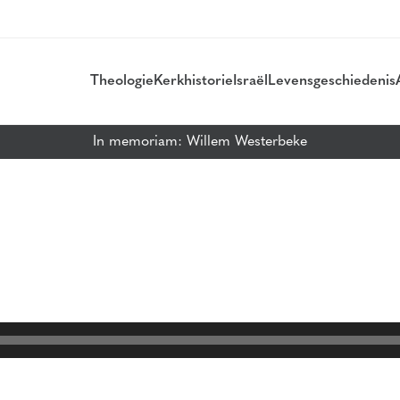
Theologie
Kerkhistorie
Israël
Levensgeschiedenis
In memoriam: Willem Westerbeke