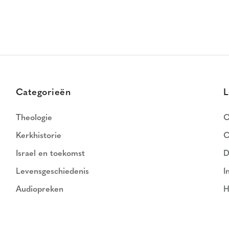
Categorieën
L
Theologie
O
Kerkhistorie
C
Israel en toekomst
D
Levensgeschiedenis
I
Audiopreken
H
N