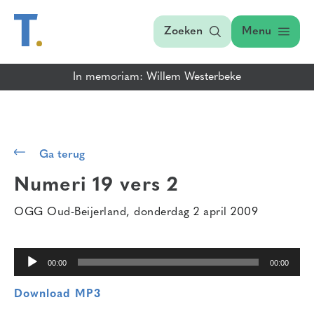
Zoeken
Menu
In memoriam: Willem Westerbeke
Audiospeler
Ga terug
Numeri 19 vers 2
OGG Oud-Beijerland, donderdag 2 april 2009
00:00
00:00
Download MP3