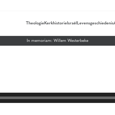
Theologie
Kerkhistorie
Israël
Levensgeschiedenis
In memoriam: Willem Westerbeke