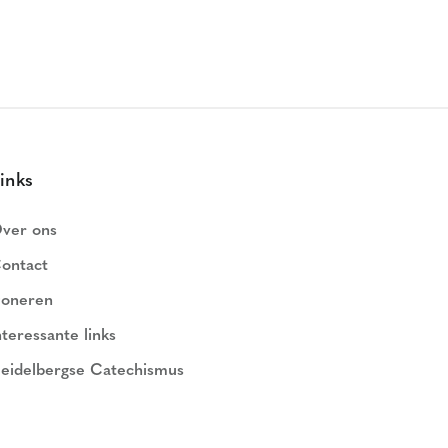
inks
ver ons
ontact
oneren
nteressante links
eidelbergse Catechismus
ederlands Geloofsbelijdenis