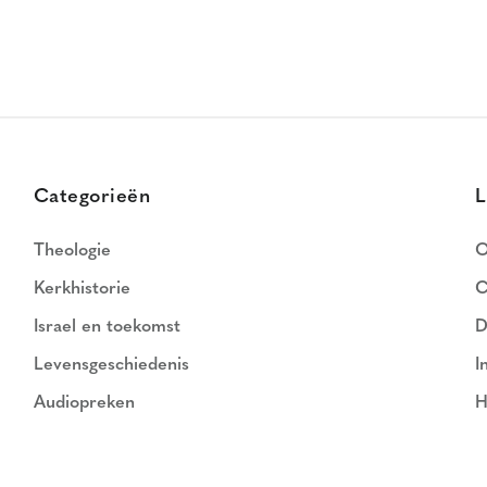
Categorieën
L
Theologie
O
Kerkhistorie
C
Israel en toekomst
D
Levensgeschiedenis
I
Audiopreken
H
N