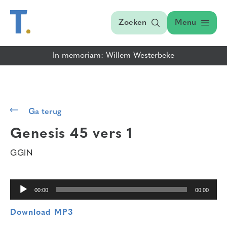
Zoeken
Menu
In memoriam: Willem Westerbeke
Audiospeler
Ga terug
Genesis 45 vers 1
GGIN
00:00
00:00
Download MP3