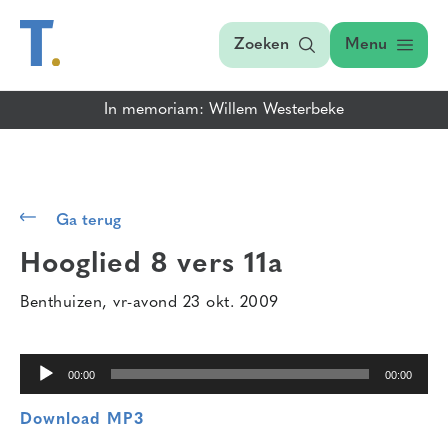
Zoeken
Menu
In memoriam: Willem Westerbeke
Audiospeler
Ga terug
Hooglied 8 vers 11a
Benthuizen, vr-avond 23 okt. 2009
00:00
00:00
Download MP3