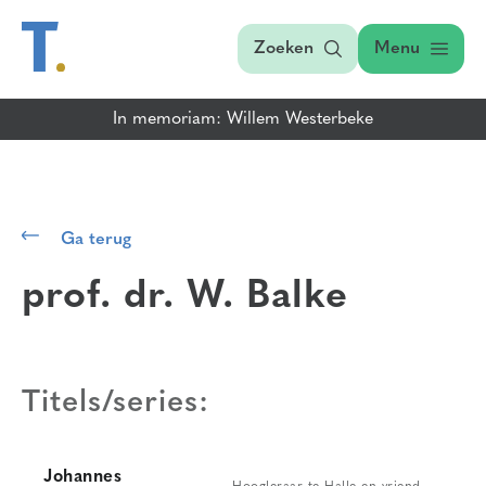
Zoeken
Menu
In memoriam: Willem Westerbeke
Ga terug
prof. dr. W. Balke
Titels/series:
Johannes