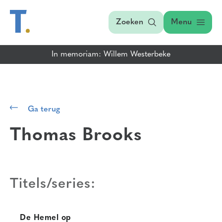
Zoeken
Menu
In memoriam: Willem Westerbeke
Ga terug
Thomas Brooks
Titels/series:
De Hemel op