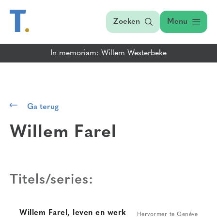
Zoeken
Menu
In memoriam: Willem Westerbeke
Ga terug
Willem Farel
Titels/series:
Willem Farel, leven en werk
Hervormer te Genève