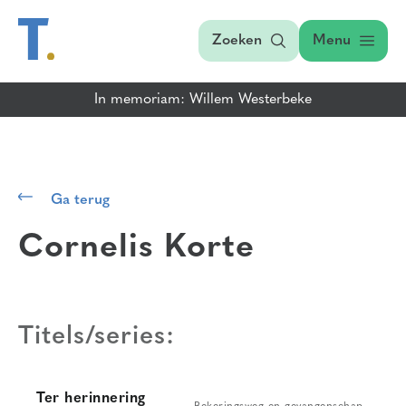
Zoeken
Menu
In memoriam: Willem Westerbeke
Ga terug
Cornelis Korte
Titels/series:
Ter herinnering