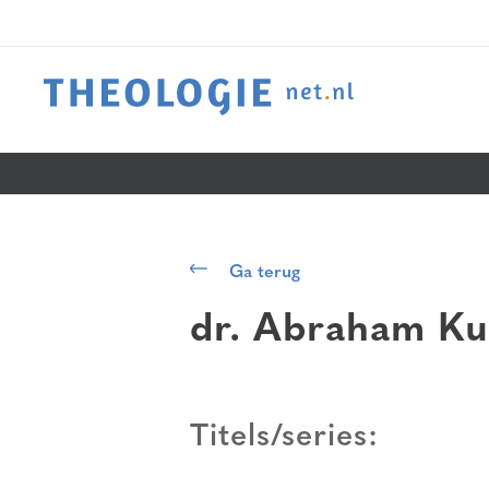
Ga terug
dr. Abraham K
Titels/series: