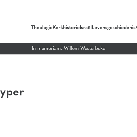
Theologie
Kerkhistorie
Israël
Levensgeschiedenis
In memoriam: Willem Westerbeke
uyper