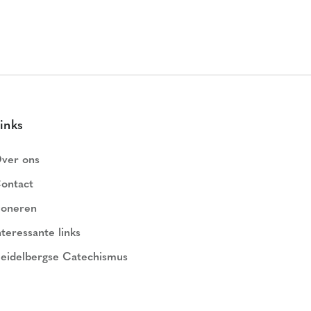
inks
ver ons
ontact
oneren
nteressante links
eidelbergse Catechismus
ederlands Geloofsbelijdenis