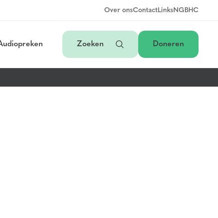
Over ons
Contact
Links
NGB
HC
Audiopreken
Zoeken
Doneren