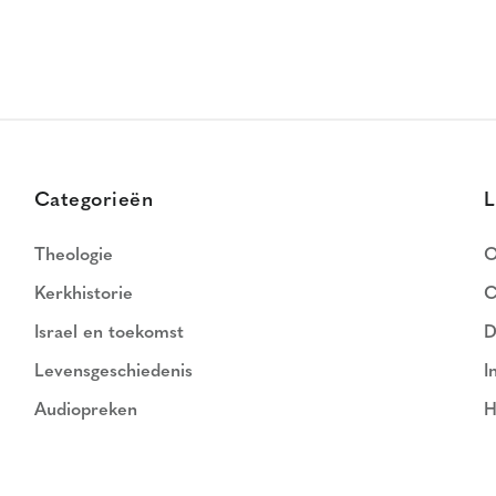
Categorieën
L
Theologie
O
Kerkhistorie
C
Israel en toekomst
D
Levensgeschiedenis
I
Audiopreken
H
N