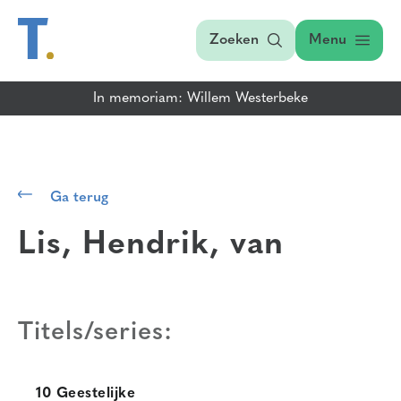
Zoeken
Menu
In memoriam: Willem Westerbeke
Ga terug
Lis, Hendrik, van
Titels/series:
10 Geestelijke