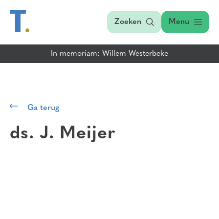
Zoeken
Menu
In memoriam: Willem Westerbeke
Ga terug
ds. J. Meijer