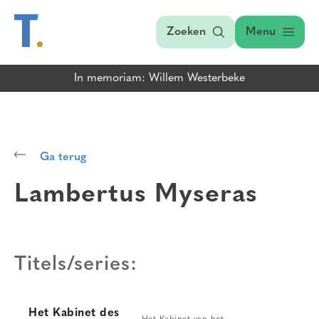
Zoeken
Menu
In memoriam: Willem Westerbeke
Ga terug
Lambertus Myseras
Titels/series:
Het Kabinet des